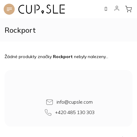
Přejít
na
obsah
Rockport
Žádné produkty značky
Rockport
nebyly nalezeny...
Z
á
p
a
t
info
@
cupsle.com
í
+420 485 130 303