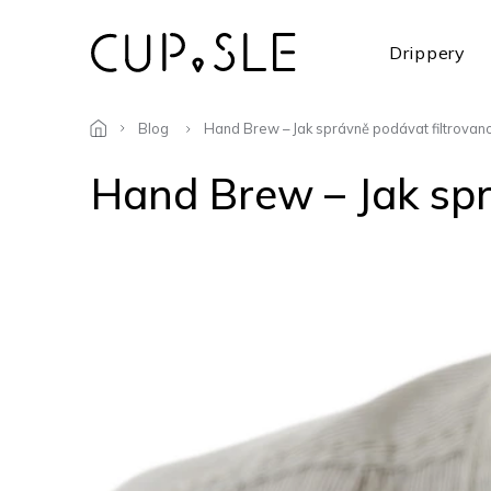
Přejít
na
Drippery
obsah
Blog
Hand Brew – Jak správně podávat filtrovan
Hand Brew – Jak spr