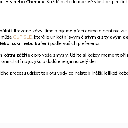
opress nebo Chemex.
Každá metoda má své vlastní specifické
nální filtrované kávy. Jíme a pijeme přeci očima a není nic v
pomůže
CUP.SLE
, která je unikátní svým
čistým a stylovým d
léko, cukr nebo koření
podle vašich preferencí.
nikátní zážitek
pro vaše smysly. Užijte si každý moment při 
nii chutí na jazyku a dodá energii na celý den.
o procesu udržet teplotu vody co nejstabilnější, jelikož kaž