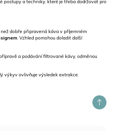
 postupy a techniky, které je třeba dodržovat pro
íc, než dobře připravená káva v příjemném
esignem
. Vzhled pomohou doladit další
přípravě a podávání filtrované kávy, odměnou
dý výkyv ovlivňuje výsledek extrakce.