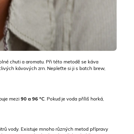
plné chuti a aromatu. Při této metodě se káva
ivých kávových zrn. Nepleťte si ji s batch brew,
buje mezi
90 a 96 °C
. Pokud je voda příliš horká,
itrů vody. Existuje mnoho různých metod přípravy