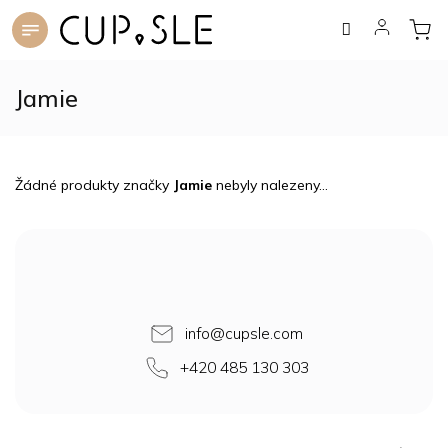
Přejít
na
obsah
Jamie
Žádné produkty značky
Jamie
nebyly nalezeny...
Z
á
p
a
t
info
@
cupsle.com
í
+420 485 130 303