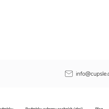
info
@
cupsle
odmínky
Podmínky ochrany osobních údajů
Blog