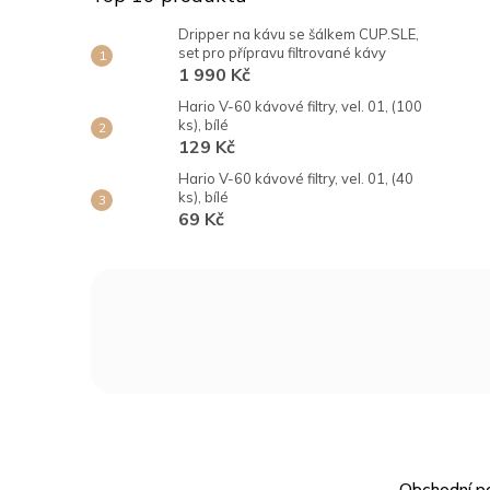
l
Dripper na kávu se šálkem CUP.SLE,
set pro přípravu filtrované kávy
1 990 Kč
Hario V-60 kávové filtry, vel. 01, (100
ks), bílé
129 Kč
Hario V-60 kávové filtry, vel. 01, (40
ks), bílé
69 Kč
Z
á
p
a
t
í
Obchodní p