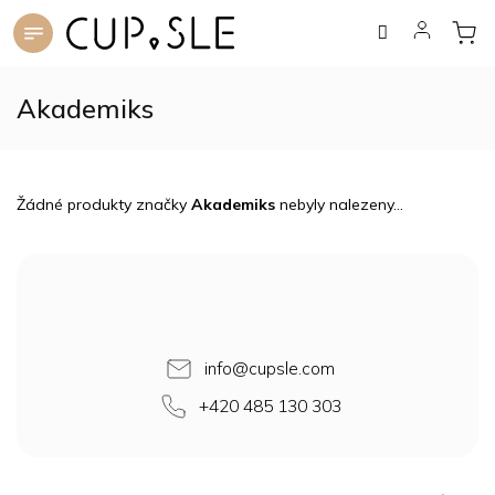
Přejít
na
obsah
Akademiks
Žádné produkty značky
Akademiks
nebyly nalezeny...
Z
á
p
a
t
info
@
cupsle.com
í
+420 485 130 303