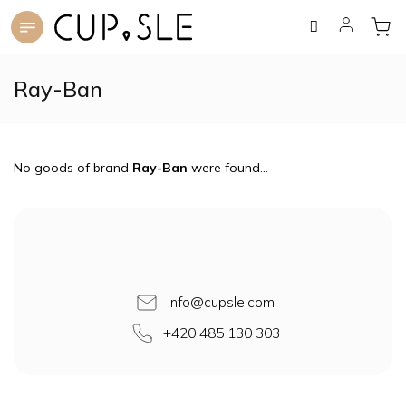
Skip
to
content
Ray-Ban
No goods of brand
Ray-Ban
were found...
F
o
o
t
e
info
@
cupsle.com
r
+420 485 130 303