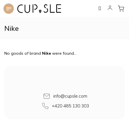
Skip
to
content
Nike
No goods of brand
Nike
were found...
F
o
o
t
e
info
@
cupsle.com
r
+420 485 130 303