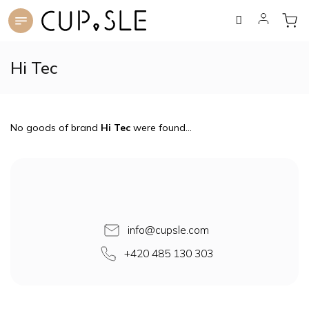
Skip
to
content
Hi Tec
No goods of brand
Hi Tec
were found...
F
o
o
t
e
info
@
cupsle.com
r
+420 485 130 303