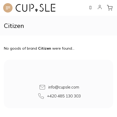
Skip
to
content
Citizen
No goods of brand
Citizen
were found...
F
o
o
t
e
info
@
cupsle.com
r
+420 485 130 303